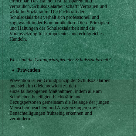
erreichbar. Das Handeln ist transparent und
vertraulich. Schulsozialarbeit schafft Vertrauen und
wirkt im Sozialraum. Die Fachkraft der
Schulsozialarbeit verhält sich professionell und
zugewandt in der Kommunikation. Diese Prinzipien
und Haltungen der Schulsozialarbeit sind die
Voraussetzung für kompetentes und erfolgreiches
Handeln.
Was sind die Grundprinzipien der Schulsozialarbeit?
Prävention
Prävention ist ein Grundprinzip der Schulsozialarbeit
und steht im Gleichgewicht zu den
einzelfallbezogenen Maßnahmen, indem alle am
Schulleben beteiligten Fachkräfte und
Bezugspersonen gemeinsam die Belange der jungen
Menschen beachten und Ausgrenzungen sowie
Benachteiligungen frühzeitig erkennen und
verhindern.